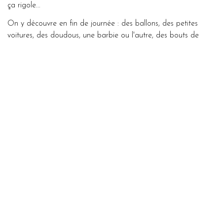
ça rigole...
On y découvre en fin de journée : des ballons, des petites
voitures, des doudous, une barbie ou l'autre, des bouts de
ficelle ou une chaussette.
Un été, certains enfants plus grands ont même demandé à y
dormir.