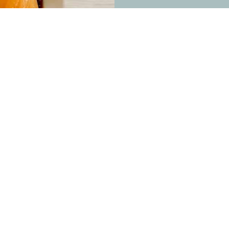
Les restaurants plus gastro
 minutes
A 30 minutes
anger dans le Lot ?
Activités pleine nature