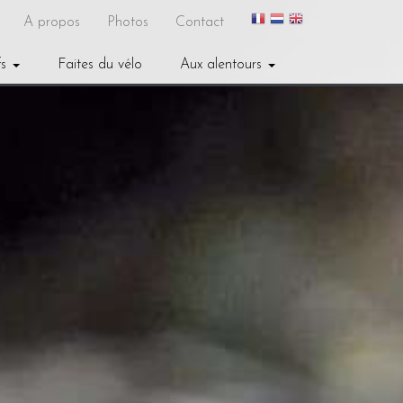
A propos
Photos
Contact
fs
Faites du vélo
Aux alentours