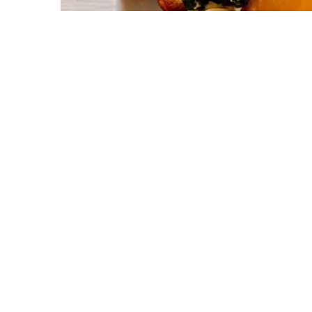
Ceci pourrait aussi vous intéresser...
A 10 minutes
A 20
Gastronomie locale
Où m
+
−