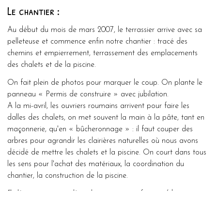
Le chantier :
Au début du mois de mars 2007, le terrassier arrive avec sa
pelleteuse et commence enfin notre chantier : tracé des
chemins et empierrement, terrassement des emplacements
des chalets et de la piscine.
On fait plein de photos pour marquer le coup. On plante le
panneau « Permis de construire » avec jubilation.
A la mi-avril, les ouvriers roumains arrivent pour faire les
dalles des chalets, on met souvent la main à la pâte, tant en
maçonnerie, qu'en « bûcheronnage » : il faut couper des
arbres pour agrandir les clairières naturelles où nous avons
décidé de mettre les chalets et la piscine. On court dans tous
les sens pour l'achat des matériaux, la coordination du
chantier, la construction de la piscine.
Et là, une grosse galère : le constructeur français(dont je
tairai le nom), installé en Roumanie, qui nous a envoyé les
ouvriers, se révèle être un escroc : il nous fait perdre