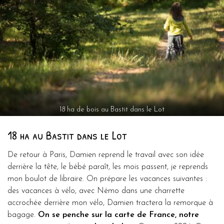
18 ha de bois au Bastit dans le Lot
18 ha au Bastit dans le Lot
De retour à Paris, Damien reprend le travail avec son idée
derrière la tête, le bébé paraît, les mois passent, je reprends
mon boulot de libraire. On prépare les vacances suivantes :
des vacances à vélo, avec Némo dans une charrette
accrochée derrière mon vélo, Damien tractera la remorque à
bagage.
On se penche sur la carte de France, notre