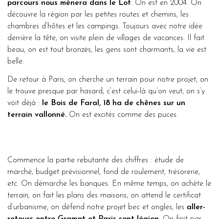
parcours nous mènera dans le Lot
. On est en 2004. On
découvre la région par les petites routes et chemins, les
chambres d’hôtes et les campings. Toujours avec notre idée
derrière la tête, on visite plein de villages de vacances. Il fait
beau, on est tout bronzés, les gens sont charmants, la vie est
belle.
De retour à Paris, on cherche un terrain pour notre projet, on
le trouve presque par hasard, c’est celui-là qu’on veut, on s’y
voit déjà :
le Bois de Faral, 18 ha de chênes sur un
terrain vallonné.
On est excités comme des puces.
Commence la partie rebutante des chiffres : étude de
marché, budget prévisionnel, fond de roulement, trésorerie,
etc. On démarche les banques. En même temps, on achète le
terrain, on fait les plans des maisons, on attend le certificat
d’urbanisme, on défend notre projet bec et ongles, les
aller-
retours entre Gramat et Paris sont légion
. On finit par