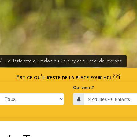
La Tartelette au melon du Quercy et au miel de lavande
Est ce qu’il reste de la place pour moi ???
Qui vient?