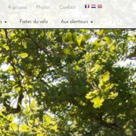
A propos
Photos
Contact
fs
Faites du vélo
Aux alentours